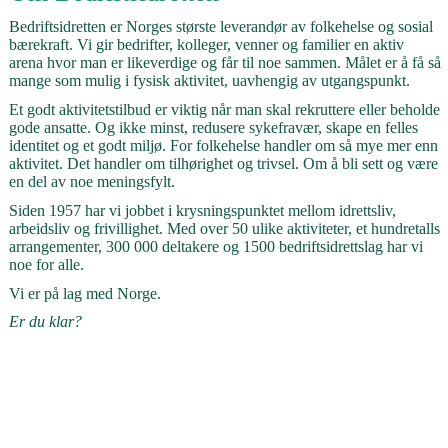
Bedriftsidretten er Norges største leverandør av folkehelse og sosial
bærekraft. Vi gir bedrifter, kolleger, venner og familier en aktiv
arena hvor man er likeverdige og får til noe sammen. Målet er å få så
mange som mulig i fysisk aktivitet, uavhengig av utgangspunkt.
Et godt aktivitetstilbud er viktig når man skal rekruttere eller beholde
gode ansatte. Og ikke minst, redusere sykefravær, skape en felles
identitet og et godt miljø. For folkehelse handler om så mye mer enn
aktivitet. Det handler om tilhørighet og trivsel. Om å bli sett og være
en del av noe meningsfylt.
Siden 1957 har vi jobbet i krysningspunktet mellom idrettsliv,
arbeidsliv og frivillighet. Med over 50 ulike aktiviteter, et hundretalls
arrangementer, 300 000 deltakere og 1500 bedriftsidrettslag har vi
noe for alle.
Vi er på lag med Norge.
Er du klar?