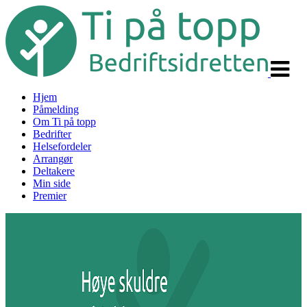
Veksle
navigas
Hjem
Påmelding
Om Ti på topp
Bedrifter
Helsefordeler
Arrangør
Deltakere
Min side
Premier